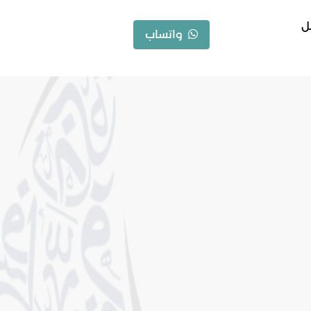
ل
واتساب