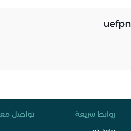
uefpn
روابط سريعة
تواصل معن
تواصل معي