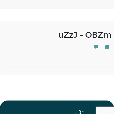
uZzJ – OBZm