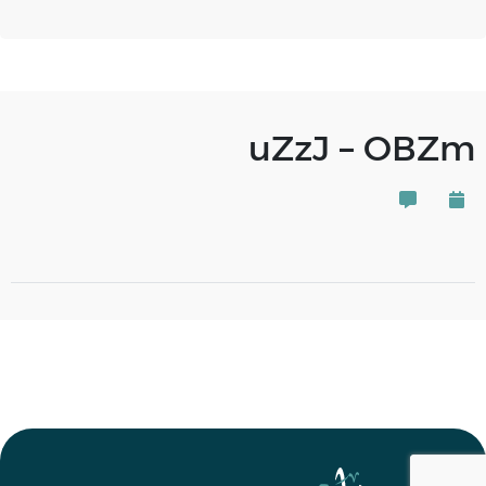
uZzJ – OBZm