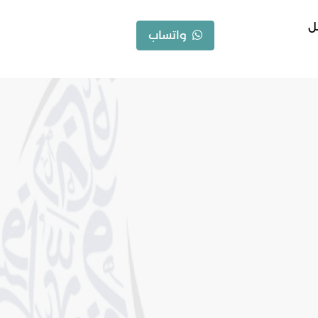
ل
واتساب