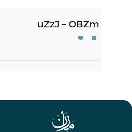
uZzJ – OBZm