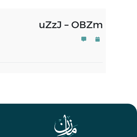
uZzJ – OBZm