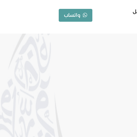
ل
واتساب