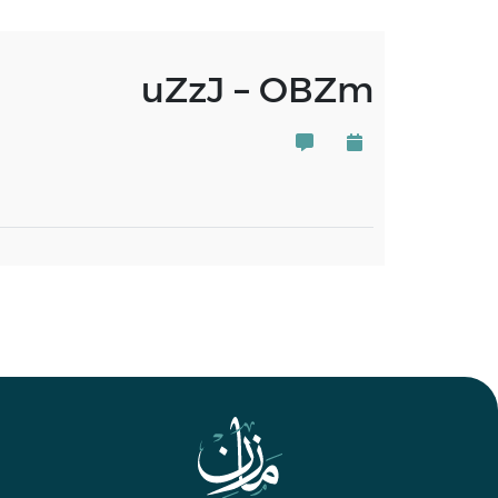
uZzJ – OBZm