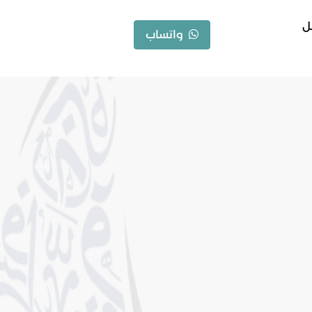
ل
واتساب