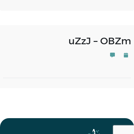
uZzJ – OBZm