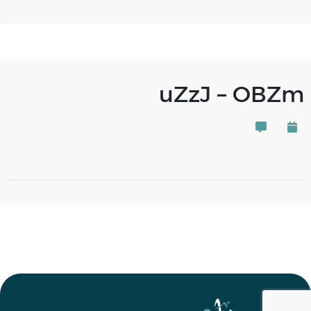
uZzJ – OBZm