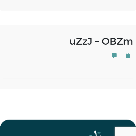
uZzJ – OBZm