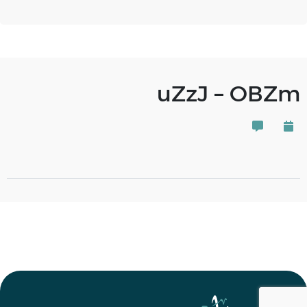
uZzJ – OBZm