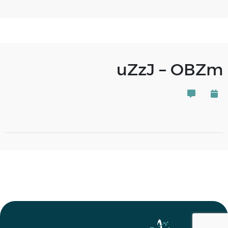
uZzJ – OBZm