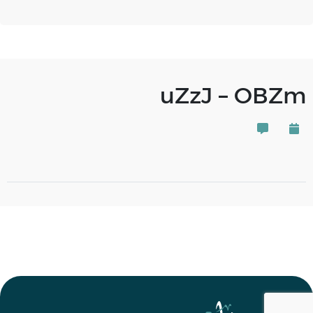
uZzJ – OBZm