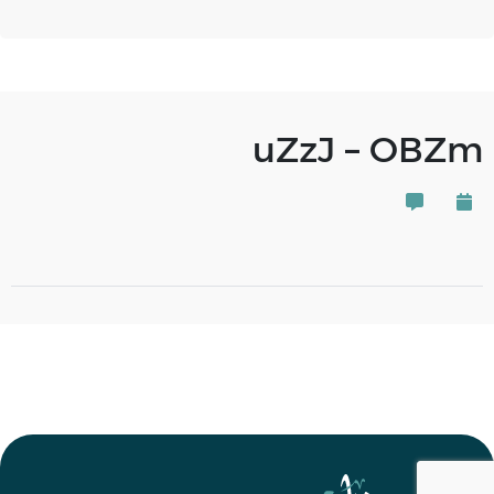
uZzJ – OBZm