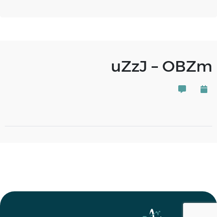
uZzJ – OBZm