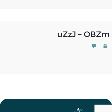
uZzJ – OBZm