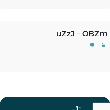
uZzJ – OBZm