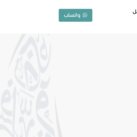
ل
واتساب