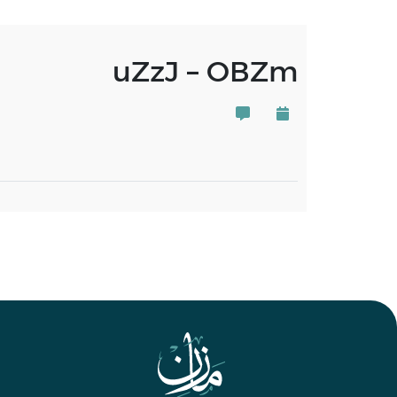
uZzJ – OBZm