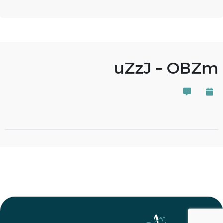
uZzJ – OBZm