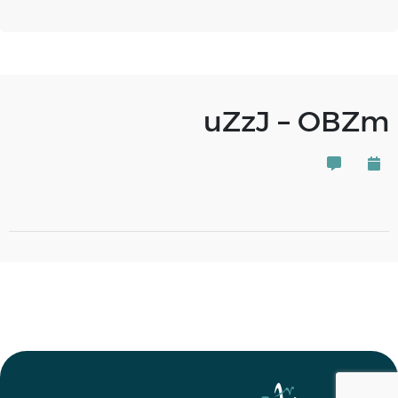
uZzJ – OBZm