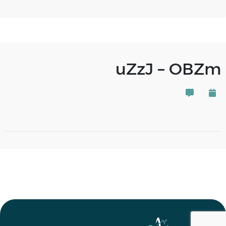
uZzJ – OBZm