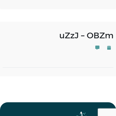
uZzJ – OBZm