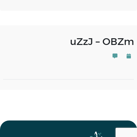
uZzJ – OBZm