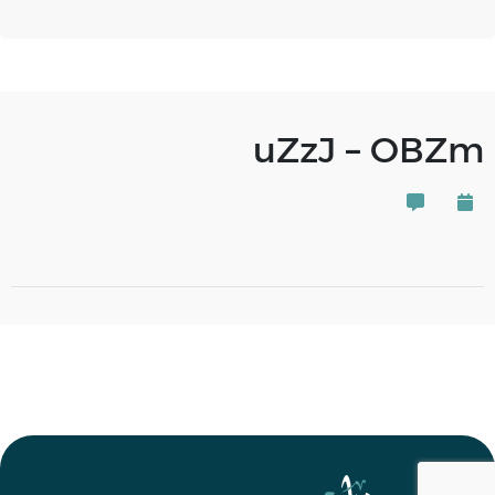
uZzJ – OBZm