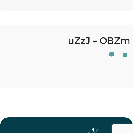
uZzJ – OBZm