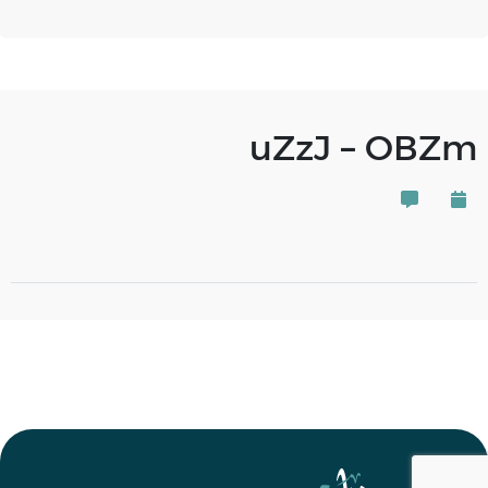
uZzJ – OBZm