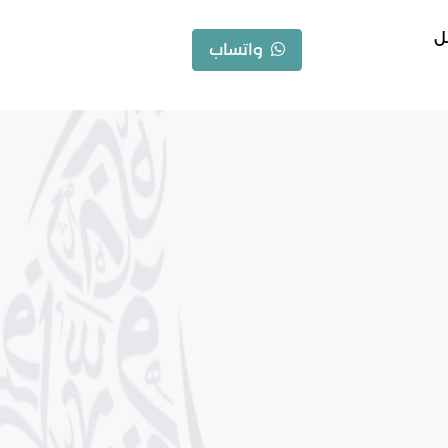
ل
واتساب