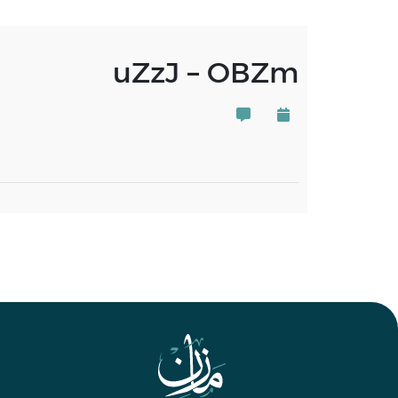
uZzJ – OBZm