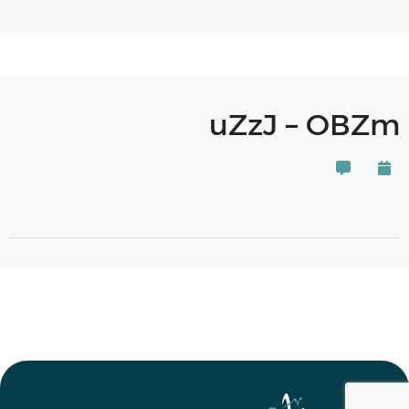
uZzJ – OBZm