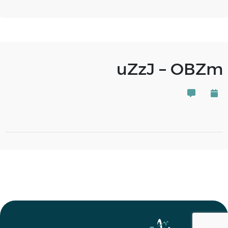
uZzJ – OBZm