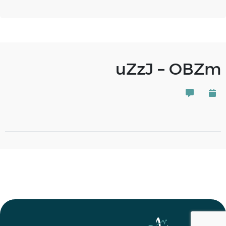
uZzJ – OBZm