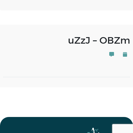
uZzJ – OBZm