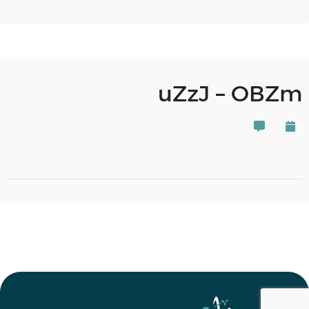
uZzJ – OBZm