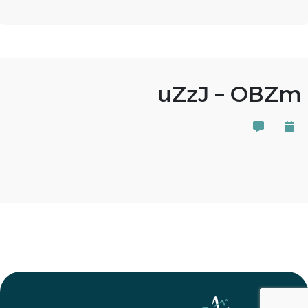
uZzJ – OBZm