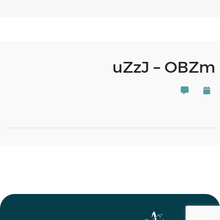
uZzJ – OBZm