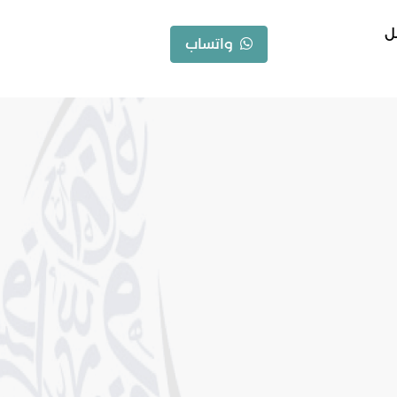
ل
واتساب