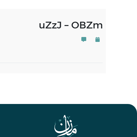
uZzJ – OBZm