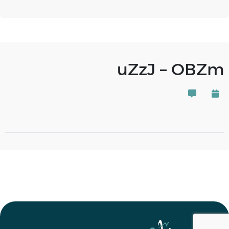
uZzJ – OBZm