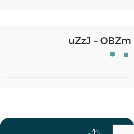
uZzJ – OBZm