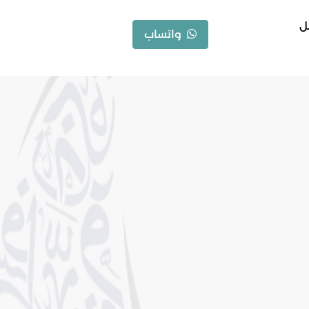
ل
واتساب