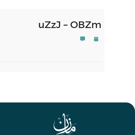
uZzJ – OBZm