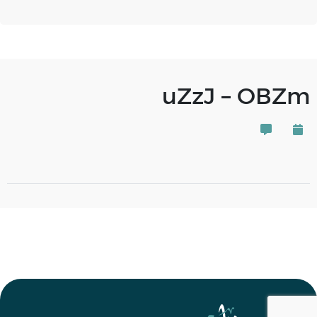
uZzJ – OBZm