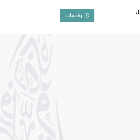
ل
واتساب