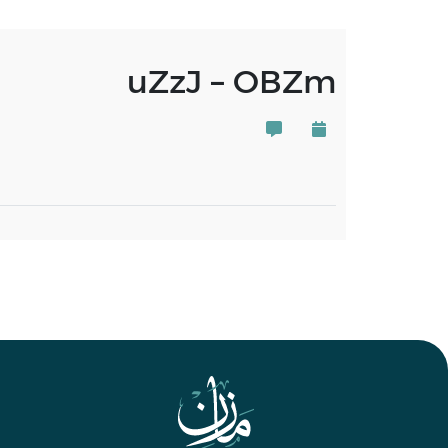
uZzJ – OBZm