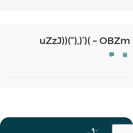
uZzJ))(“),)’)( – OBZm