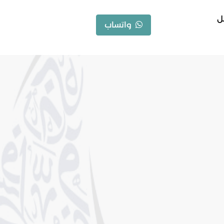
ل
واتساب