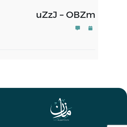
uZzJ – OBZm