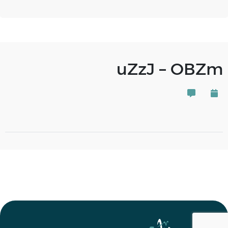
uZzJ – OBZm