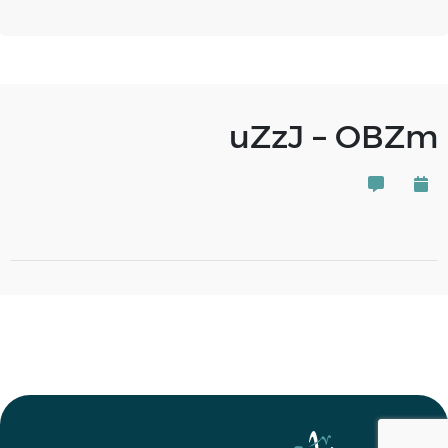
uZzJ – OBZm