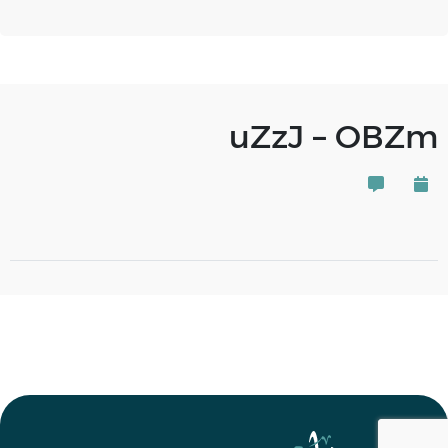
uZzJ – OBZm