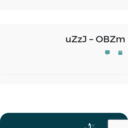
uZzJ – OBZm