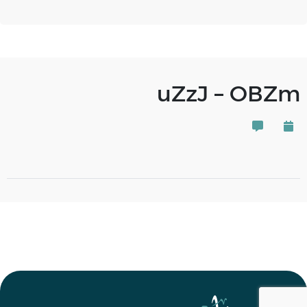
uZzJ – OBZm