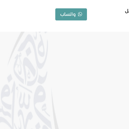
ل
واتساب