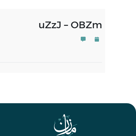
uZzJ – OBZm