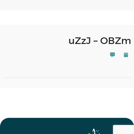
uZzJ – OBZm