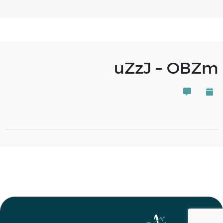
uZzJ – OBZm