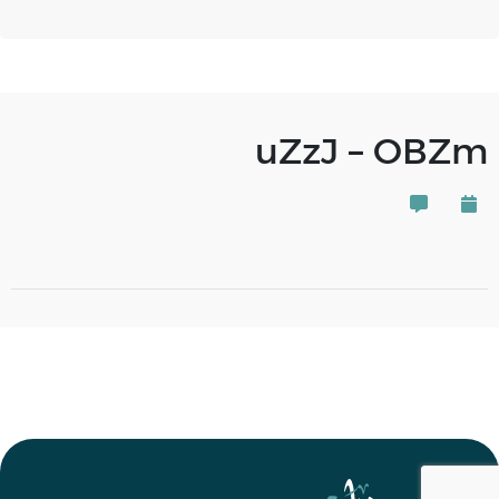
uZzJ – OBZm